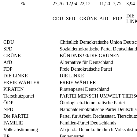
%
27,76
12,94
22,12
11,50
7,75
3,94
DIE
CDU
SPD
GRÜNE
AfD
FDP
LIN
CDU
Christlich Demokratische Union Deutsc
SPD
Sozialdemokratische Partei Deutschland
GRÜNE
BÜNDNIS 90/DIE GRÜNEN
AfD
Alternative für Deutschland
FDP
Freie Demokratische Partei
DIE LINKE
DIE LINKE
FREIE WÄHLER
FREIE WÄHLER
PIRATEN
Piratenpartei Deutschland
Tierschutzpartei
PARTEI MENSCH UMWELT TIER
ÖDP
Ökologisch-Demokratische Partei
NPD
Nationaldemokratische Partei Deutschl
Die PARTEI
Partei für Arbeit, Rechtsstaat, Tierschut
FAMILIE
Familien-Partei Deutschlands
Volksabstimmung
Ab jetzt...Demokratie durch Volksabsti
BP
Bayernpartei