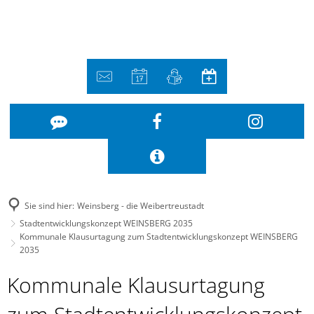
Sie sind hier:
Weinsberg - die Weibertreustadt
Stadtentwicklungskonzept WEINSBERG 2035
Kommunale Klausurtagung zum Stadtentwicklungskonzept WEINSBERG
2035
Kommunale
Kommunale Klausurtagung
Klausurtagung