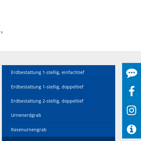
re
Erdbestattung 1-stellig, einfachtief
Erdbestattung 1-stellig, doppeltief
Erdbestattung 2-stellig, doppeltief
Urnenerdgrab
Rasenurnengrab