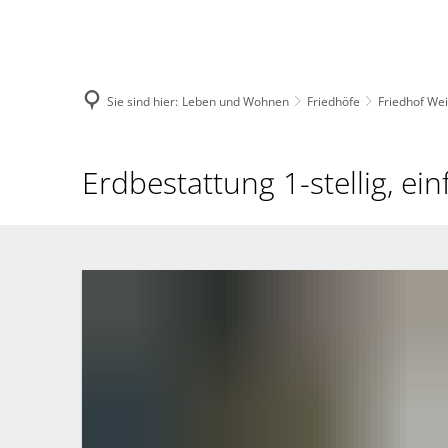
Menü
Suche
Sie sind hier:
Leben und Wohnen
Friedhöfe
Friedhof We
Erdbestattung
1-
stellig,
einfachtief
für
Personen