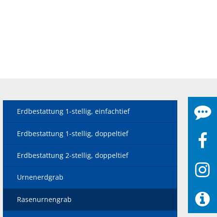
Erdbestattung 1-stellig, einfachtief
Erdbestattung 1-stellig, doppeltief
Erdbestattung 2-stellig, doppeltief
Urnenerdgrab
Rasenurnengrab