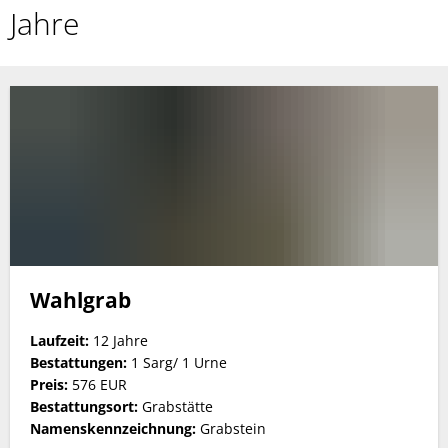
stellig,
Jahre
einfachtief
für
Personen
bis
10
Jahre
Wahlgrab
Laufzeit:
12 Jahre
Bestattungen:
1 Sarg/ 1 Urne
Preis:
576 EUR
Bestattungsort:
Grabstätte
Namenskennzeichnung:
Grabstein