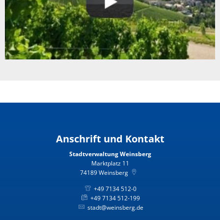
Anschrift und Kontakt
Stadtverwaltung Weinsberg
Marktplatz 11
74189
Weinsberg
+49 7134 512-0
+49 7134 512-199
stadt@weinsberg.de