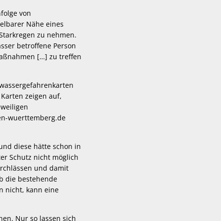
nfolge von
telbarer Nähe eines
 Starkregen zu nehmen.
asser betroffene Person
maßnahmen […] zu treffen
hwassergefahrenkarten
Karten zeigen auf,
eweiligen
den-wuerttemberg.de
und diese hätte schon in
r Schutz nicht möglich
urchlässen und damit
ob die bestehende
 nicht, kann eine
en. Nur so lassen sich