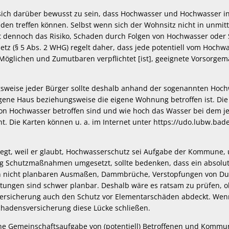
, sich darüber bewusst zu sein, dass Hochwasser und Hochwasser i
eden treffen können. Selbst wenn sich der Wohnsitz nicht in unmit
ht dennoch das Risiko, Schaden durch Folgen von Hochwasser oder
tz (§ 5 Abs. 2 WHG) regelt daher, dass jede potentiell vom Hochw
Möglichen und Zumutbaren verpflichtet [ist], geeignete Vorsorge
gsweise jeder Bürger sollte deshalb anhand der sogenannten Hoc
igene Haus beziehungsweise die eigene Wohnung betroffen ist. Die 
von Hochwasser betroffen sind und wie hoch das Wasser bei dem j
t. Die Karten können u. a. im Internet unter https://udo.lubw.ba
wiegt, weil er glaubt, Hochwasserschutz sei Aufgabe der Kommune, 
 Schutzmaßnahmen umgesetzt, sollte bedenken, dass ein absolute
von nicht planbaren Ausmaßen, Dammbrüche, Verstopfungen von D
tungen sind schwer planbar. Deshalb wäre es ratsam zu prüfen, 
ersicherung auch den Schutz vor Elementarschäden abdeckt. Wenn
hadensversicherung diese Lücke schließen.
ne Gemeinschaftsaufgabe von (potentiell) Betroffenen und Kommun