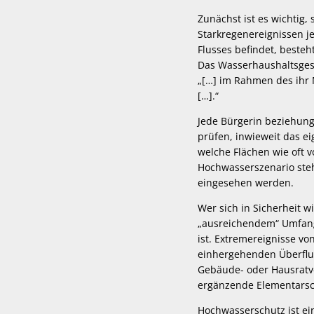
Zunächst ist es wichtig
Starkregenereignissen j
Flusses befindet, beste
Das Wasserhaushaltsgese
„[…] im Rahmen des ihr 
[…].“
Jede Bürgerin beziehun
prüfen, inwieweit das e
welche Flächen wie oft 
Hochwasserszenario steh
eingesehen werden.
Wer sich in Sicherheit 
„ausreichendem“ Umfang
ist. Extremereignisse 
einhergehenden Überflu
Gebäude- oder Hausratv
ergänzende Elementarsc
Hochwasserschutz ist ei