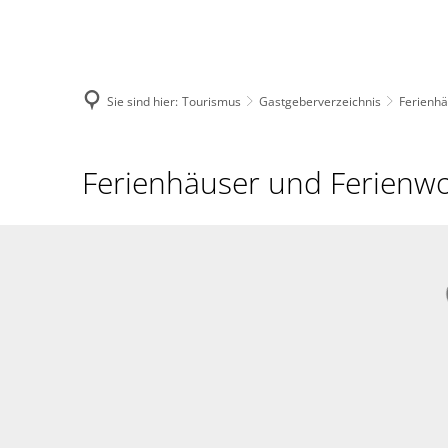
Menü
Suche
Sie sind hier:
Tourismus
Gastgeberverzeichnis
Ferienh
Ferienhäuser
Ferienhäuser und Ferien
und
Ferienwohnungen