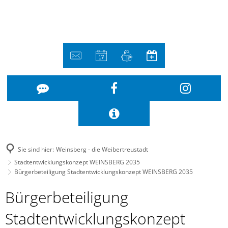
Sie sind hier:
Weinsberg - die Weibertreustadt
Stadtentwicklungskonzept WEINSBERG 2035
Bürgerbeteiligung Stadtentwicklungskonzept WEINSBERG 2035
Bürgerbeteiligung
Bürgerbeteiligung
Stadtentwicklungskonzept
Stadtentwicklungskonzept