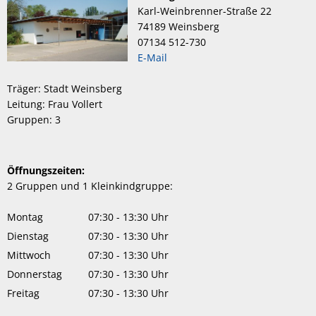
Karl-Weinbrenner-Straße 22
74189 Weinsberg
07134 512-730
E-Mail
Träger: Stadt Weinsberg
Leitung: Frau Vollert
Gruppen: 3
Öffnungszeiten:
2 Gruppen und 1 Kleinkindgruppe:
Montag
07:30
-
13:30
Uhr
Von 07:30 bis 13:30 Uhr
Dienstag
07:30
-
13:30
Uhr
Von 07:30 bis 13:30 Uhr
Mittwoch
07:30
-
13:30
Uhr
Von 07:30 bis 13:30 Uhr
Donnerstag
07:30
-
13:30
Uhr
Von 07:30 bis 13:30 Uhr
Freitag
07:30
-
13:30
Uhr
Von 07:30 bis 13:30 Uhr