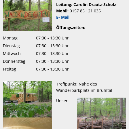
Leitung: Carolin Drautz-Scholz
Mobil:
0157 85 121 035
E- Mail
Öffungszeiten:
Montag
07:30
-
13:30
Uhr
Von 07:30 bis 13:30 Uhr
Dienstag
07:30
-
13:30
Uhr
Von 07:30 bis 13:30 Uhr
Mittwoch
07:30
-
13:30
Uhr
Von 07:30 bis 13:30 Uhr
Donnerstag
07:30
-
13:30
Uhr
Von 07:30 bis 13:30 Uhr
Freitag
07:30
-
13:30
Uhr
Von 07:30 bis 13:30 Uhr
Treffpunkt: Nahe des
Wanderparkplatz im Brühltal
Unser