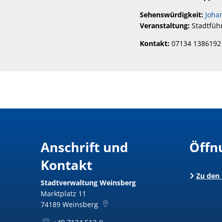
Sehenswürdigkeit:
Joha
Veranstaltung:
Stadtfüh
Kontakt:
07134 1386192
Anschrift und
Öffn
Kontakt
Zu den
Stadtverwaltung Weinsberg
Marktplatz 11
74189
Weinsberg