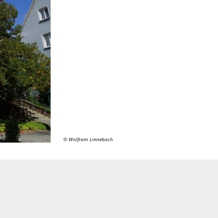
© Wolfram Linnebach