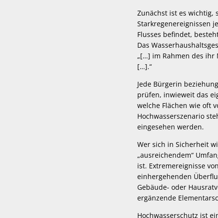
Zunächst ist es wichtig
Starkregenereignissen j
Flusses befindet, beste
Das Wasserhaushaltsgese
„[…] im Rahmen des ihr 
[…].“
Jede Bürgerin beziehun
prüfen, inwieweit das e
welche Flächen wie oft 
Hochwasserszenario steh
eingesehen werden.
Wer sich in Sicherheit 
„ausreichendem“ Umfang
ist. Extremereignisse 
einhergehenden Überflu
Gebäude- oder Hausratv
ergänzende Elementarsc
Hochwasserschutz ist ei