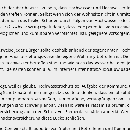
, sich darüber bewusst zu sein, dass Hochwasser und Hochwasser i
eden treffen können. Selbst wenn sich der Wohnsitz nicht in unmit
ht dennoch das Risiko, Schaden durch Folgen von Hochwasser oder
tz (§ 5 Abs. 2 WHG) regelt daher, dass jede potentiell vom Hochw
Möglichen und Zumutbaren verpflichtet [ist], geeignete Vorsorge
gsweise jeder Bürger sollte deshalb anhand der sogenannten Hoc
igene Haus beziehungsweise die eigene Wohnung betroffen ist. Die 
von Hochwasser betroffen sind und wie hoch das Wasser bei dem j
t. Die Karten können u. a. im Internet unter https://udo.lubw.ba
wiegt, weil er glaubt, Hochwasserschutz sei Aufgabe der Kommune, 
 Schutzmaßnahmen umgesetzt, sollte bedenken, dass ein absolute
von nicht planbaren Ausmaßen, Dammbrüche, Verstopfungen von D
tungen sind schwer planbar. Deshalb wäre es ratsam zu prüfen, 
ersicherung auch den Schutz vor Elementarschäden abdeckt. Wenn
hadensversicherung diese Lücke schließen.
ne Gemeinschaftsaufgabe von (potentiell) Betroffenen und Kommun