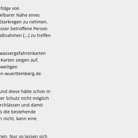
nfolge von
telbarer Nähe eines
 Starkregen zu nehmen.
asser betroffene Person
maßnahmen […] zu treffen
hwassergefahrenkarten
Karten zeigen auf,
eweiligen
den-wuerttemberg.de
und diese hätte schon in
r Schutz nicht möglich
urchlässen und damit
ob die bestehende
 nicht, kann eine
en. Nur so lassen sich