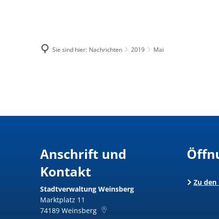
Menü
Suche
Sie sind hier:
Nachrichten
2019
Mai
Mai
Anschrift und
Öffn
Kontakt
Zu den
Stadtverwaltung Weinsberg
Marktplatz 11
74189
Weinsberg