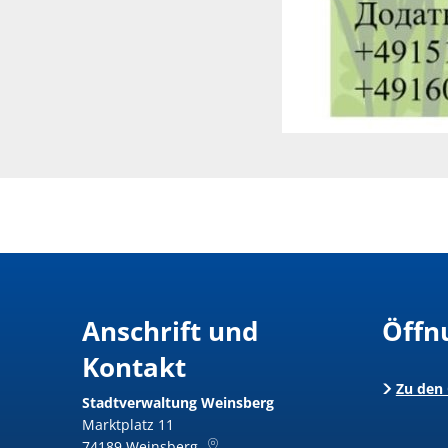
Anschrift und
Öffn
Kontakt
Zu den
Stadtverwaltung Weinsberg
Marktplatz 11
74189
Weinsberg