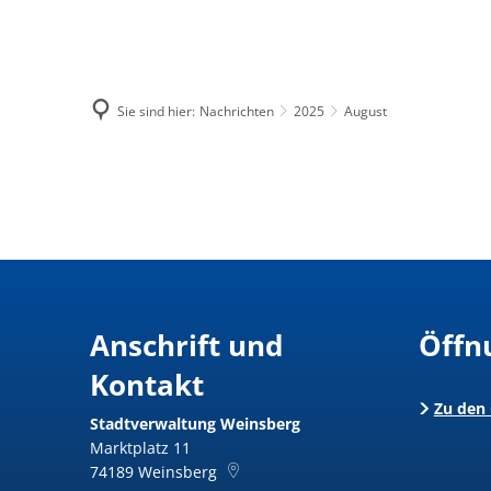
Menü
Suche
Sie sind hier:
Nachrichten
2025
August
August
Anschrift und
Öffn
Kontakt
Zu den
Stadtverwaltung Weinsberg
Marktplatz 11
74189
Weinsberg