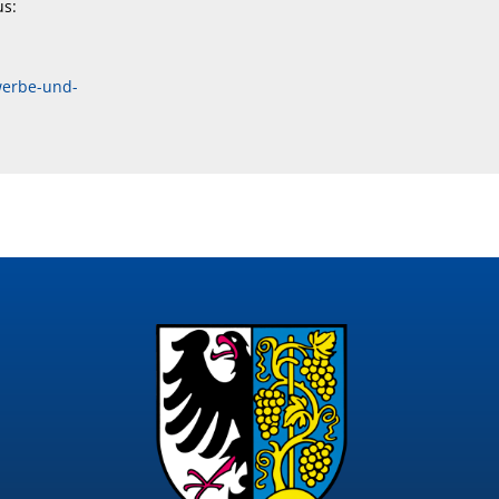
us:
werbe-und-