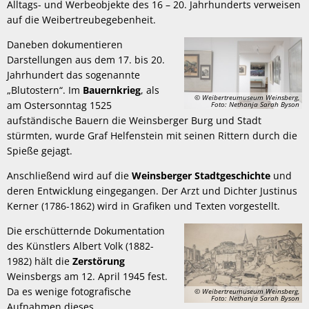
Alltags- und Werbeobjekte des 16 – 20. Jahrhunderts verweisen
auf die Weibertreubegebenheit.
Daneben dokumentieren
Darstellungen aus dem 17. bis 20.
Jahrhundert das sogenannte
„Blutostern“. Im
Bauernkrieg
, als
© Weibertreumuseum Weinsberg,
am Ostersonntag 1525
Foto: Nethanja Sarah Byson
aufständische Bauern die Weinsberger Burg und Stadt
stürmten, wurde Graf Helfenstein mit seinen Rittern durch die
Spieße gejagt.
Anschließend wird auf die
Weinsberger Stadtgeschichte
und
deren Entwicklung eingegangen. Der Arzt und Dichter Justinus
Kerner (1786-1862) wird in Grafiken und Texten vorgestellt.
Die erschütternde Dokumentation
des Künstlers Albert Volk (1882-
1982) hält die
Zerstörung
Weinsbergs am 12. April 1945 fest.
Da es wenige fotografische
© Weibertreumuseum Weinsberg,
Foto: Nethanja Sarah Byson
Aufnahmen dieses