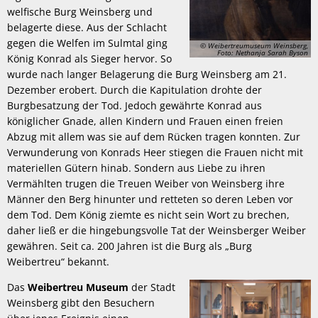
welfische Burg Weinsberg und
belagerte diese. Aus der Schlacht
gegen die Welfen im Sulmtal ging
© Weibertreumuseum Weinsberg,
Foto: Nethanja Sarah Byson
König Konrad als Sieger hervor. So
wurde nach langer Belagerung die Burg Weinsberg am 21.
Dezember erobert. Durch die Kapitulation drohte der
Burgbesatzung der Tod. Jedoch gewährte Konrad aus
königlicher Gnade, allen Kindern und Frauen einen freien
Abzug mit allem was sie auf dem Rücken tragen konnten. Zur
Verwunderung von Konrads Heer stiegen die Frauen nicht mit
materiellen Gütern hinab. Sondern aus Liebe zu ihren
Vermählten trugen die Treuen Weiber von Weinsberg ihre
Männer den Berg hinunter und retteten so deren Leben vor
dem Tod. Dem König ziemte es nicht sein Wort zu brechen,
daher ließ er die hingebungsvolle Tat der Weinsberger Weiber
gewähren. Seit ca. 200 Jahren ist die Burg als „Burg
Weibertreu“ bekannt.
Das
Weibertreu Museum
der Stadt
Weinsberg gibt den Besuchern