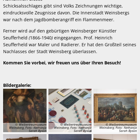
Schicksalsschlages gibt sind Volks Zeichnungen wichtige,
eindrucksvolle Zeugnisse davon. Die Innenstadt Weinsbergs
war nach dem Jagdbomberangriff ein Flammenmeer.
Ferner wird auf den gebürtigen Weinsberger Künstler
Seufferheld
(
1866-1940
)
eingegangen. Prof. Heinrich
Seufferheld war Maler und Radierer. Er hat den Großteil seines
Nachlasses der Stadt Weinsberg überlassen.
Kommen Sie vorbei, wir freuen uns über Ihren Besuch!
Bildergalerie:
© Weibertreumuseum
© Weibertreumuseum
© Weibertreumuseum
Weinsberg, Foto: Nethanja
Weinsberg, Foto: Nethanja
Weinsberg, Foto: Nethanja
Sarah Byson
Sarah Byson
Sarah Byson