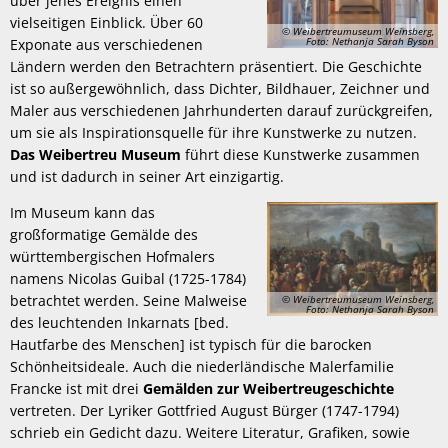
über jenes Ereignis einen
vielseitigen Einblick. Über 60
© Weibertreumuseum Weinsberg,
Foto: Nethanja Sarah Byson
Exponate aus verschiedenen
Ländern werden den Betrachtern präsentiert. Die Geschichte
ist so außergewöhnlich, dass Dichter, Bildhauer, Zeichner und
Maler aus verschiedenen Jahrhunderten darauf zurückgreifen,
um sie als Inspirationsquelle für ihre Kunstwerke zu nutzen.
Das Weibertreu Museum
führt diese Kunstwerke zusammen
und ist dadurch in seiner Art einzigartig.
Im Museum kann das
großformatige Gemälde des
württembergischen Hofmalers
namens Nicolas Guibal (1725-1784)
betrachtet werden. Seine Malweise
© Weibertreumuseum Weinsberg,
Foto: Nethanja Sarah Byson
des leuchtenden Inkarnats [bed.
Hautfarbe des Menschen] ist typisch für die barocken
Schönheitsideale. Auch die niederländische Malerfamilie
Francke ist mit drei
Gemälden zur Weibertreugeschichte
vertreten. Der Lyriker Gottfried August Bürger (1747-1794)
schrieb ein Gedicht dazu. Weitere Literatur, Grafiken, sowie